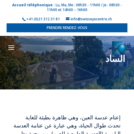
Accueil téléphonique :
Lu, Ma, Me : 08h30 - 11h00 / Je : 08h30 -
11h00 et 14h00 – 16h00
+41 (0)21 312 31 81
info@swisseyecentre.ch
PRENDRE RENDEZ-VOUS
الساد
إعتام عدسة العين، وهي ظاهرة بطيئة للغاية
تحدث طوال الحياة، وهي عبارة عن عتامة العدسة
البلورية (العدسة الطبيعية للعين). من وجهة نظر