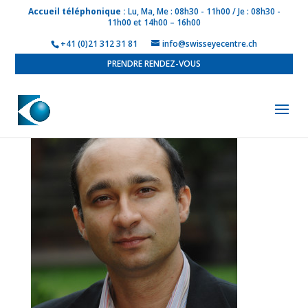
Accueil téléphonique :
Lu, Ma, Me : 08h30 - 11h00 / Je : 08h30 -
11h00 et 14h00 – 16h00
+41 (0)21 312 31 81
info@swisseyecentre.ch
PRENDRE RENDEZ-VOUS