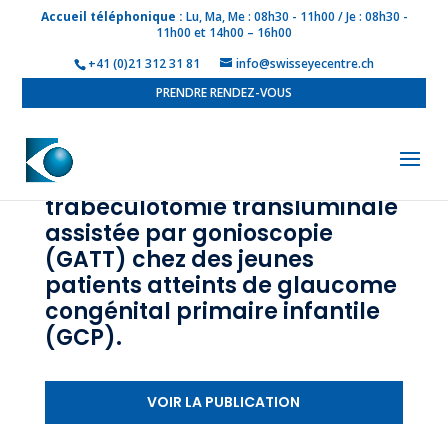
Accueil téléphonique :
Lu, Ma, Me : 08h30 - 11h00 / Je : 08h30 -
11h00 et 14h00 – 16h00
+41 (0)21 312 31 81
info@swisseyecentre.ch
PRENDRE RENDEZ-VOUS
Notre expérience de la
trabéculotomie transluminale
assistée par gonioscopie
(GATT) chez des jeunes
patients atteints de glaucome
congénital primaire infantile
(GCP).
VOIR LA PUBLICATION