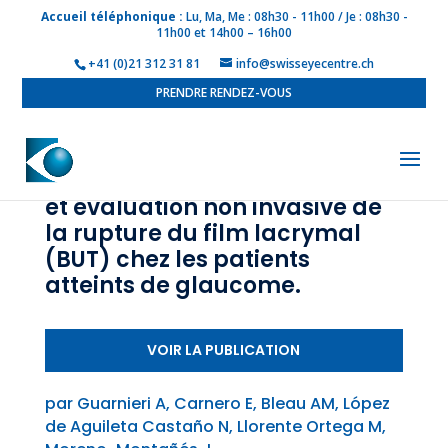
Accueil téléphonique :
Lu, Ma, Me : 08h30 - 11h00 / Je : 08h30 -
11h00 et 14h00 – 16h00
+41 (0)21 312 31 81
info@swisseyecentre.ch
PRENDRE RENDEZ-VOUS
Analyse de la surface oculaire
et évaluation non invasive de
la rupture du film lacrymal
(BUT) chez les patients
atteints de glaucome.
VOIR LA PUBLICATION
par Guarnieri A, Carnero E, Bleau AM, López
de Aguileta Castaño N, Llorente Ortega M,