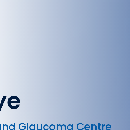
ye
and Glaucoma Centre